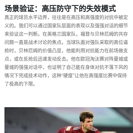
场景验证：高压防守下的失效模式
真正的球员水平边界，往往是在高压和高强度的对抗中被定
义的。我们可以通过国家队层面的表现以及强强对话的细节
来验证这一判断。在英格兰国家队，福登与贝林厄姆的共存
问题一直是战术讨论的焦点。当球队面对强队采取的高位逼
抢时，贝林厄姆的价值凸显，他能利用对抗能力在前场做支
点，或在反抢后迅速发动反击。他在欧冠淘汰赛对阵曼城或
曼城的强强对话中，也证明了自己能在身体对抗不落下风的
情况下完成技术动作，这种“硬度”让他在高强度比赛中保持
了极高的下限。