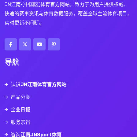
JN江南·(中国区)体育官方网站，致力于为用户提供权威、
快速的赛事资讯与体育数据服务，覆盖全球主流体育项目，
实时更新不间断。
导航
认识
JN江南体育官方网站
产品分类
企业日报
服务宗旨
咨询
江南JNSport体育