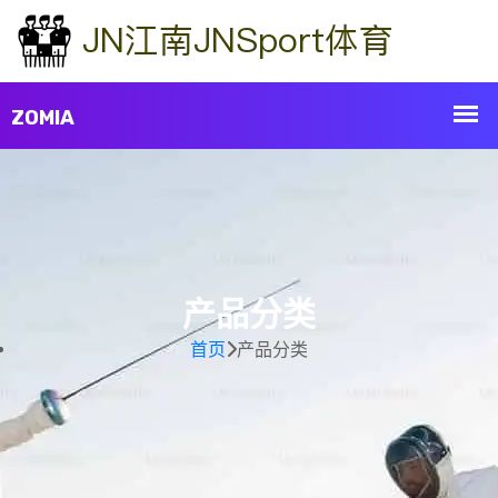
产品分类
首页
产品分类