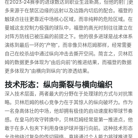
在2023-24赛季的进球数达到职业生涯新高，但他的射门更
多来源于在禁区边缘的远射以及边路内切后的配合。福登的
触球点往往更靠近中场核心区域，而非纯粹的危险区域。在
曼城这支控制力极强的球队中，福登的高光时刻往往建立在
对阵方防线已被压扁的前提之下。他的很多进球是战术体系
演练到最后一环的“产物”，而非像贝林厄姆那样，经常需要
自己在绞杀战中通过纵向冲击去撕开空间。简言之，贝林厄
姆的数据更多体现为“由后向前”的推进结果，而福登的数据
更多体现为“由横向到纵向”的渗透结果。
技术形态：纵向撕裂与横向编织
深入技术层面，两者最大的分野在于处理球的方式与对抗策
略。贝林厄姆的核心竞争力在于其惊人的纵向破坏力。作为
一名身高体壮的中场，他却拥有极佳的启动速度和带球节奏
感。在皇马的攻守转换中，贝林厄姆经常是第一推进点，他
敢于在多人包夹下利用身体护球并强行向前。这种技术形态
允许他绕过复杂的传切网络，直接通过个人能力将球推进至