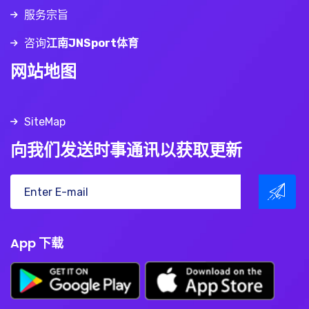
服务宗旨
咨询
江南JNSport体育
网站地图
SiteMap
向我们发送时事通讯以获取更新
App 下载