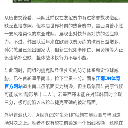
从历史交锋看，两队此前仅在友谊赛中有过寥寥数次碰面，
缺乏直接参照。但本届世界杯前的热身赛中，墨西哥曾小胜
一支风格类似的东亚球队，展现出对快节奏对抗的适应能
力。不过，韩国队近年来在欧洲联赛历练的球员日益增多，
孙兴慜虽已淡出国家队，但新生代如李刚仁、吴贤揆等人正
迅速填补空缺，整体战术执行力不容小觑。
与此同时，同组的捷克队凭借扎实的防守体系和定位球威
胁，已在首轮逼平南非，抢下宝贵一分。而东
江南JN体育
官方网站
道主南非虽纸面实力稍逊，但主场氛围与高原气候
可能成为“隐形第十二人”。若墨西哥未能在对阵韩国时全取
三分，极可能陷入末轮与捷克死磕的被动局面。
外界普遍认为，A组真正的“生死线”就划在墨西哥与韩国这
场对决之上。胜者不仅有望提前锁定一个出线名额，还能在