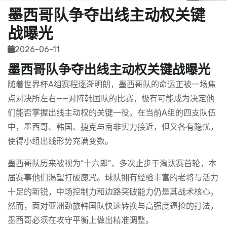
墨西哥队争夺出线主动权关键
战曝光
2026-06-11
墨西哥队争夺出线主动权关键战曝光
随着世界杯A组赛程逐渐明朗，墨西哥队的命运正被一场焦
点对决所左右——对阵韩国队的比赛，极有可能成为决定他
们能否掌握出线主动权的关键一役。在当前A组的四支队伍
中，墨西哥、韩国、捷克与南非实力接近，但又各有隐忧，
使得小组出线形势充满变数。
墨西哥队历来被视为“十六郎”，多次止步于淘汰赛首轮，本
届赛事他们渴望打破魔咒。球队拥有经验丰富的老将与活力
十足的新锐，中场控制力和边路突破能力仍是其战术核心。
然而，面对亚洲劲旅韩国队快速转换与高强度逼抢的打法，
墨西哥必须在攻守平衡上做出精准调整。