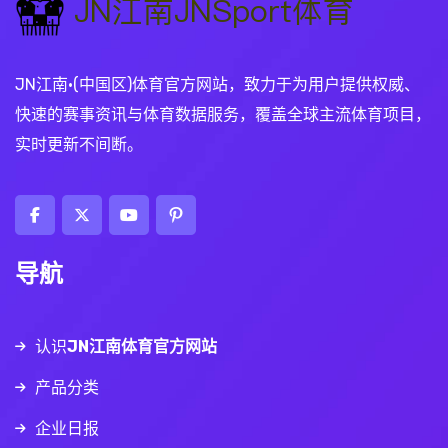
JN江南·(中国区)体育官方网站，致力于为用户提供权威、
快速的赛事资讯与体育数据服务，覆盖全球主流体育项目，
实时更新不间断。
导航
认识
JN江南体育官方网站
产品分类
企业日报