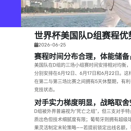
世界杯美国队D组赛程优
2026-06-25
赛程时间分布合理，体能储备
美国队在D组的三场小组赛时间安排相对均衡
分别安排在6月12日、6月17日和6月22日
在第二与第三场比赛之间拥有5天休整期，有
竞技状态。
对手实力梯度明显，战略取舍
D组被外界普遍视为“死亡之组”，但三支对手
质出色但技术细腻度有限；葡萄牙则拥有超级
果灵活制定末轮策略——若提前锁定出线名额