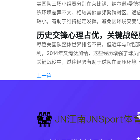
美国队三场小组赛分别在莱比锡、纳尔逊·曼德
练环境差异不大。相较其他需频繁跨时区、适
较小，有助于维持稳定发挥，避免因环境突变
历史交锋心理占优，关键战经
尽管美国队整体世界排名不高，但近年与D组部
利，2014年又淘汰加纳，这些经历增强了球
关键战役中，过往经验有助于球队在高压环境
上一篇