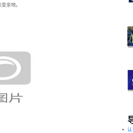
应变余地。
认