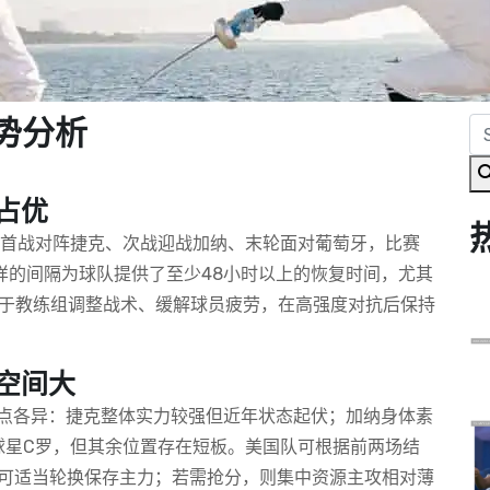
势分析
占优
，首战对阵捷克、次战迎战加纳、末轮面对葡萄牙，比赛
。这样的间隔为球队提供了至少48小时以上的恢复时间，尤其
利于教练组调整战术、缓解球员疲劳，在高强度对抗后保持
空间大
特点各异：捷克整体实力较强但近年状态起伏；加纳身体素
球星C罗，但其余位置存在短板。美国队可根据前两场结
，可适当轮换保存主力；若需抢分，则集中资源主攻相对薄