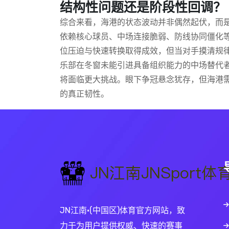
结构性问题还是阶段性回调？
综合来看，海港的状态波动并非偶然起伏，而
依赖核心球员、中场连接脆弱、防线协同僵化
位压迫与快速转换取得成效，但当对手摸清规
乐部在冬窗未能引进具备组织能力的中场替代者
将面临更大挑战。眼下争冠悬念犹存，但海港
的真正韧性。
JN江南·(中国区)体育官方网站，致
力于为用户提供权威、快速的赛事