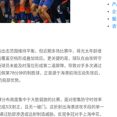
产
企
服
咨
的出击范围维持平衡，但近期多场比赛中，蒋光太年龄增
的覆盖空档形成叠加效应。更关键的是，球队在由攻转守
场球员未能及时落位形成第二道屏障，导致对手多次通过
佩第78分钟的制胜球，正是源于海港前场压迫失效后，
的局部优势。
球分布高度集中于大胜弱旅的比赛，面对密集防守时效率
完成3次射正，且无一破门。这折射出海港进攻手段的单一
非通过肋部渗透或远射制造威胁。反观争冠对手上海申花，