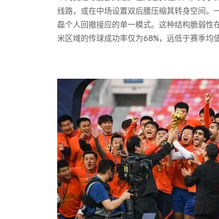
线路，或在中场设置双后腰压缩其转身空间。
磊个人回撤接应的单一模式。这种结构脆弱性在
米区域的传球成功率仅为68%，远低于赛季均