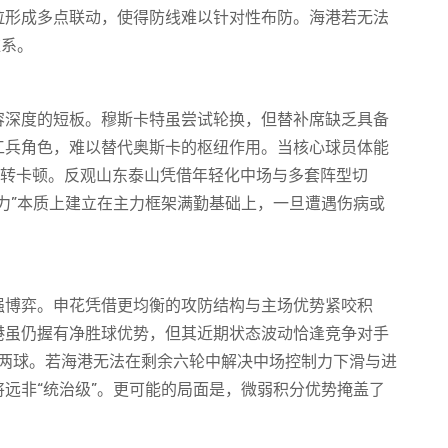
拉形成多点联动，使得防线难以针对性布防。海港若无法
维系。
容深度的短板。穆斯卡特虽尝试轮换，但替补席缺乏具备
工兵角色，难以替代奥斯卡的枢纽作用。当核心球员体能
运转卡顿。反观山东泰山凭借年轻化中场与多套阵型切
力”本质上建立在主力框架满勤基础上，一旦遭遇伤病或
强博弈。申花凭借更均衡的攻防结构与主场优势紧咬积
港虽仍握有净胜球优势，但其近期状态波动恰逢竞争对手
失两球。若海港无法在剩余六轮中解决中场控制力下滑与进
远非“统治级”。更可能的局面是，微弱积分优势掩盖了