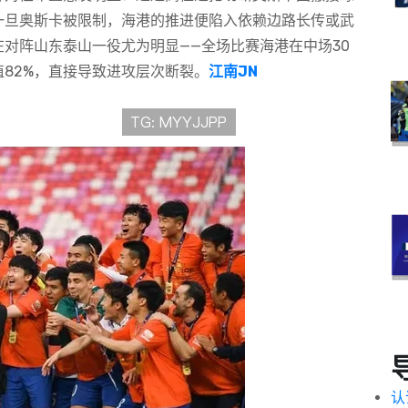
一旦奥斯卡被限制，海港的推进便陷入依赖边路长传或武
对阵山东泰山一役尤为明显——全场比赛海港在中场30
值82%，直接导致进攻层次断裂。
江南JN
认