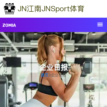
企业日报
首页
企业日报