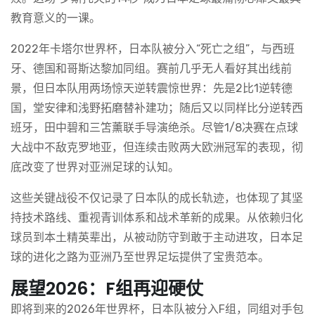
教育意义的一课。
2022年卡塔尔世界杯，日本队被分入“死亡之组”，与西班
牙、德国和哥斯达黎加同组。赛前几乎无人看好其出线前
景，但日本队用两场惊天逆转震惊世界：先是2比1逆转德
国，堂安律和浅野拓磨替补建功；随后又以同样比分逆转西
班牙，田中碧和三笘薰联手导演绝杀。尽管1/8决赛在点球
大战中不敌克罗地亚，但连续击败两大欧洲冠军的表现，彻
底改变了世界对亚洲足球的认知。
这些关键战役不仅记录了日本队的成长轨迹，也体现了其坚
持技术路线、重视青训体系和战术革新的成果。从依赖归化
球员到本土精英辈出，从被动防守到敢于主动进攻，日本足
球的进化之路为亚洲乃至世界足坛提供了宝贵范本。
展望2026：F组再迎硬仗
即将到来的2026年世界杯，日本队被分入F组，同组对手包