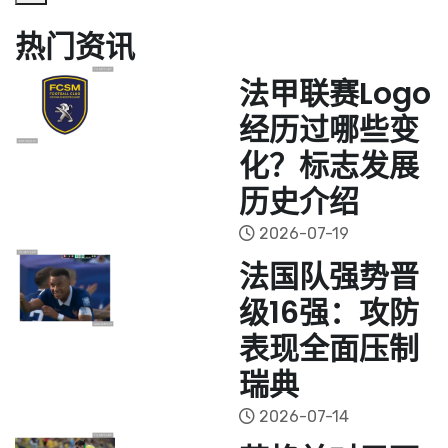
热门资讯
法甲联赛Logo
经历过哪些变
化？标志发展
历史介绍
2026-07-19
法国队强势晋
级16强：攻防
表现全面压制
瑞典
2026-07-14