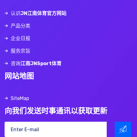
认识
JN江南体育官方网站
产品分类
企业日报
服务宗旨
咨询
江南JNSport体育
网站地图
SiteMap
向我们发送时事通讯以获取更新