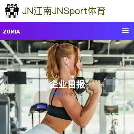
企业日报
首页
企业日报