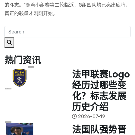
的斗志。”随着小组赛第二轮临近，G组四队均已亮出底牌，
真正的较量才刚刚开始。
热门资讯
法甲联赛Logo
经历过哪些变
化？标志发展
历史介绍
2026-07-19
法国队强势晋