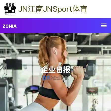
企业日报
首页
企业日报