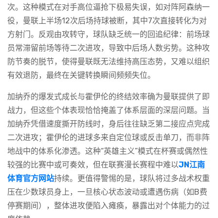
次。这种模式在对手高位逼抢下极易失误，如对阵阿森纳一
役，曼联上半场12次后场持球被断，其中7次直接转化为对
方射门。反观由攻转守，球队缺乏统一的回追纪律：前场球
员常滞留前场等待二次进攻，导致中后场人数劣势。这种攻
防节奏的脱节，使得曼联既无法维持高压态势，又难以组织
有效退防，最终在关键转换瞬间频频失位。
加纳乔的爆发式成长与霍伊伦的终结效率确为曼联提供了即
战力，但这些个体表现恰恰掩盖了体系层面的深层问题。当
加纳乔凭借速度撕开防线时，身后往往缺乏第二接应点完成
二次进攻；霍伊伦的进球多来自定位球或反击单刀，而非阵
地战中的体系化渗透。这种“英雄主义”模式在杯赛或偶然性
较强的比赛中或可奏效，但在联赛漫长赛程中难以
JN江南
体育官方网站
持续。更值得警惕的是，球队将过多战术权重
压在少数球员身上，一旦核心状态波动或遭遇伤病（如B费
停赛期间），整体进攻便陷入瘫痪，暴露出对个体能力的过