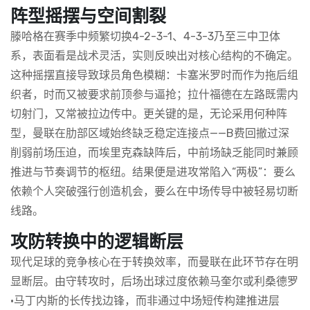
阵型摇摆与空间割裂
滕哈格在赛季中频繁切换4-2-3-1、4-3-3乃至三中卫体
系，表面看是战术灵活，实则反映出对核心结构的不确定。
这种摇摆直接导致球员角色模糊：卡塞米罗时而作为拖后组
织者，时而又被要求前顶参与逼抢；拉什福德在左路既需内
切射门，又常被拉边传中。更关键的是，无论采用何种阵
型，曼联在肋部区域始终缺乏稳定连接点——B费回撤过深
削弱前场压迫，而埃里克森缺阵后，中前场缺乏能同时兼顾
推进与节奏调节的枢纽。结果便是进攻常陷入“两极”：要么
依赖个人突破强行创造机会，要么在中场传导中被轻易切断
线路。
攻防转换中的逻辑断层
现代足球的竞争核心在于转换效率，而曼联在此环节存在明
显断层。由守转攻时，后场出球过度依赖马奎尔或利桑德罗
·马丁内斯的长传找边锋，而非通过中场短传构建推进层