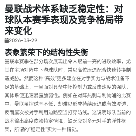
曼联战术体系缺乏稳定性：对
球队本赛季表现及竞争格局带
来变化
2026-03-29
表象繁荣下的结构性失衡
曼联本赛季在部分场次展现出令人眼前一亮的进攻效率，尤
其在主场对阵中下游球队时，常以高位压迫配合快速转换制
造威胁。然而这种“高效”更多建立在对手实力与战术准备不
足的基础上，一旦面对具备中场控制力或反击速度的强队，
其体系便迅速暴露脆弱性。例如在对阵热刺与利物浦的比赛
中，曼联虽控球率不低，却难以形成持续压迫或有效渗透，
反而屡次被对手利用边路空当打穿防线。这说明球队当前的
战术输出高度依赖特定情境，缺乏应对多元对手的弹性框
架，所谓的“稳定性”实为一种错觉。