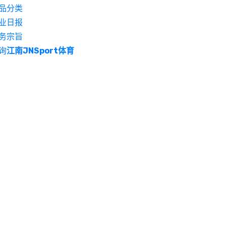
品分类
业日报
务宗旨
询
江南JNSport体育