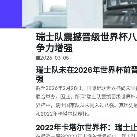
瑞士队震撼晋级世界杯八
争力增强
2026-03-05
瑞士队未在2026年世界杯
强
截至2026年2月28日，国际足联世界杯尚未
联合举办。因此，所谓“瑞士队震撼晋级世界杯
界杯中，瑞士国家队从未闯入过八强。其历史最佳
和2022年卡塔尔世界杯。
2022年卡塔尔世界杯：瑞士
在最近一届的2022年卡塔尔世界杯中，瑞士