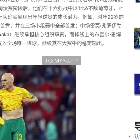
入淘汰赛阶段后，他们在十六强战中以1比6不敌葡萄牙，止
士队确实展现出年轻球员的成长潜力。例如，时年22岁的
成世界杯首秀，并在三场小组赛中全部首发；中场雷莫·弗罗伊勒
nit Xhaka）继续承担核心组织职责，而锋线上的布雷尔·恩博
比赛中攻入全场唯一进球，延续其在大赛中的稳定输出。
认