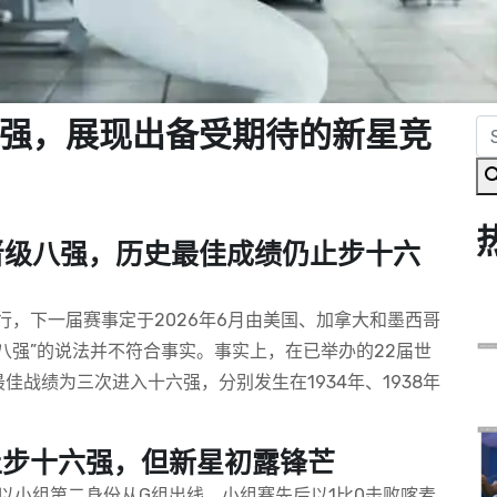
强，展现出备受期待的新星竞
前晋级八强，历史最佳成绩仍止步十六
举行，下一届赛事定于2026年6月由美国、加拿大和墨西哥
八强”的说法并不符合事实。事实上，在已举办的22届世
战绩为三次进入十六强，分别发生在1934年、1938年
止步十六强，但新星初露锋芒
队以小组第二身份从G组出线，小组赛先后以1比0击败喀麦