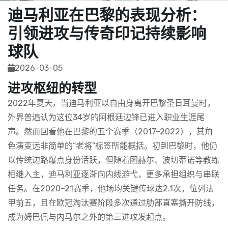
迪马利亚在巴黎的表现分析：
引领进攻与传奇印记持续影响
球队
2026-03-05
进攻枢纽的转型
2022年夏天，当迪马利亚以自由身离开巴黎圣日耳曼时，
外界普遍认为这位34岁的阿根廷边锋已进入职业生涯尾
声。然而回看他在巴黎的五个赛季（2017–2022），其角
色演变远非简单的“老将”标签所能概括。初到巴黎时，他仍
以传统边路爆点身份活跃，但随着图赫尔、波切蒂诺等教练
相继入主，迪马利亚逐渐向内线游弋，更多承担组织与串联
任务。在2020–21赛季，他场均关键传球达2.1次，位列法
甲前五，且在欧冠淘汰赛阶段多次通过肋部直塞撕开防线，
成为姆巴佩与内马尔之外的第三进攻发起点。