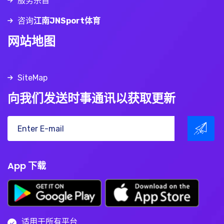
服务宗旨
咨询
江南JNSport体育
网站地图
SiteMap
向我们发送时事通讯以获取更新
App 下载
适用于所有平台