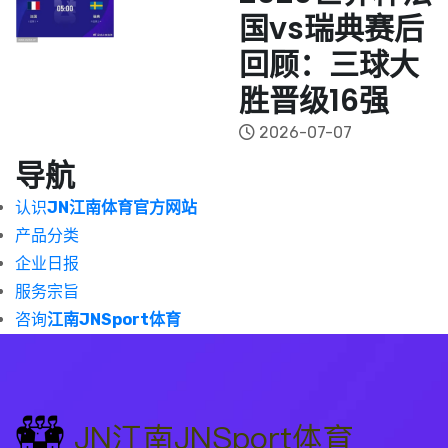
国vs瑞典赛后
回顾：三球大
胜晋级16强
2026-07-07
导航
认识
JN江南体育官方网站
产品分类
企业日报
服务宗旨
咨询
江南JNSport体育