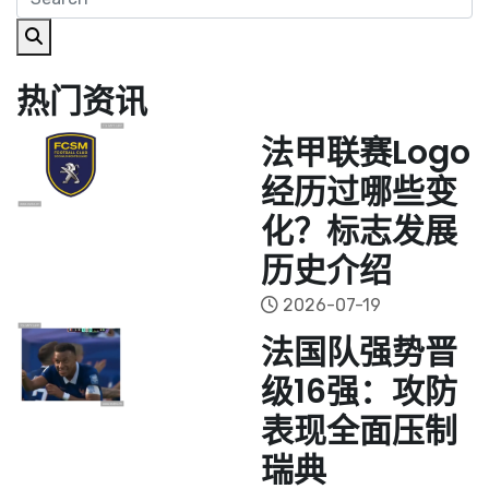
热门资讯
法甲联赛Logo
经历过哪些变
化？标志发展
历史介绍
2026-07-19
法国队强势晋
级16强：攻防
表现全面压制
瑞典