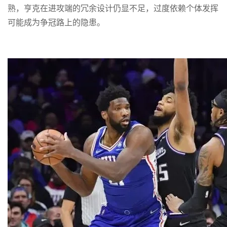
熟，亨克在进攻端的冗余设计仍显不足，过度依赖个体发挥
可能成为争冠路上的隐患。