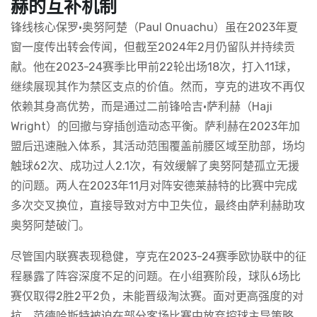
赫的互补机制
锋线核心保罗·奥努阿楚（Paul Onuachu）虽在2023年夏
窗一度传出转会传闻，但截至2024年2月仍留队并持续贡
献。他在2023-24赛季比甲前22轮出场18次，打入11球，
继续展现其作为禁区支点的价值。然而，亨克的进攻不再仅
依赖其身高优势，而是通过二前锋哈吉·萨利赫（Haji
Wright）的回撤与穿插创造动态平衡。萨利赫在2023年加
盟后迅速融入体系，其活动范围覆盖前腰区域至肋部，场均
触球62次、成功过人2.1次，有效缓解了奥努阿楚孤立无援
的问题。两人在2023年11月对阵安德莱赫特的比赛中完成
多次交叉换位，直接导致对方中卫失位，最终由萨利赫助攻
奥努阿楚破门。
尽管国内联赛表现稳健，亨克在2023-24赛季欧协联中的征
程暴露了阵容深度不足的问题。在小组赛阶段，球队6场比
赛仅取得2胜2平2负，未能晋级淘汰赛。面对更高强度的对
抗，范德哈斯特被迫在部分客场比赛中放弃控球主导策略，