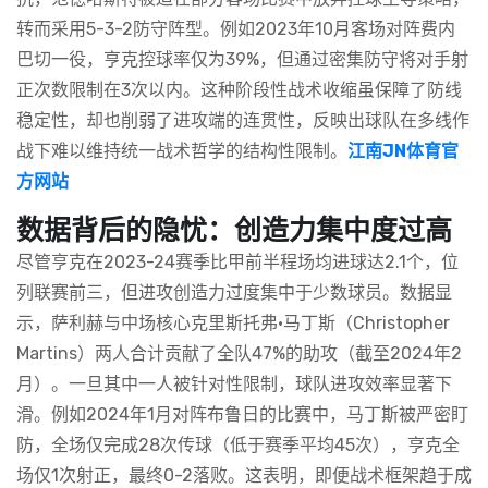
转而采用5-3-2防守阵型。例如2023年10月客场对阵费内
巴切一役，亨克控球率仅为39%，但通过密集防守将对手射
正次数限制在3次以内。这种阶段性战术收缩虽保障了防线
稳定性，却也削弱了进攻端的连贯性，反映出球队在多线作
战下难以维持统一战术哲学的结构性限制。
江南JN体育官
方网站
数据背后的隐忧：创造力集中度过高
尽管亨克在2023-24赛季比甲前半程场均进球达2.1个，位
列联赛前三，但进攻创造力过度集中于少数球员。数据显
示，萨利赫与中场核心克里斯托弗·马丁斯（Christopher
Martins）两人合计贡献了全队47%的助攻（截至2024年2
月）。一旦其中一人被针对性限制，球队进攻效率显著下
滑。例如2024年1月对阵布鲁日的比赛中，马丁斯被严密盯
防，全场仅完成28次传球（低于赛季平均45次），亨克全
场仅1次射正，最终0-2落败。这表明，即便战术框架趋于成